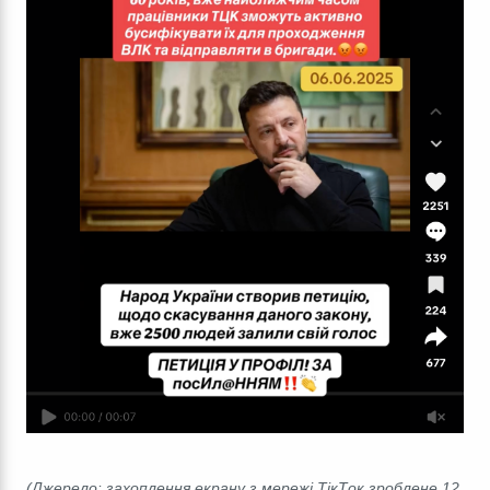
(Джерело: захоплення екрану з мережі ТікТок зроблене 12