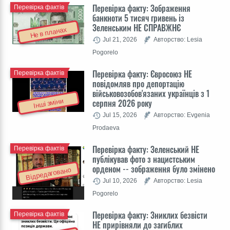
Перевірка факту: Зображення
Перевірка фактів
банкноти 5 тисяч гривень із
Зеленським НЕ СПРАВЖНЄ
Не в планах
Jul 21, 2026
Авторство: Lesia
Pogorelo
Перевірка факту: Євросоюз НЕ
Перевірка фактів
повідомляв про депортацію
військовозобов'язаних українців з 1
Інші зміни
серпня 2026 року
Jul 15, 2026
Авторство: Evgenia
Prodaeva
Перевірка факту: Зеленський НЕ
Перевірка фактів
публікував фото з нацистським
орденом -- зображення було змінено
Відредаговано
Jul 10, 2026
Авторство: Lesia
Pogorelo
Перевірка факту: Зниклих безвісти
Перевірка фактів
НЕ прирівняли до загиблих