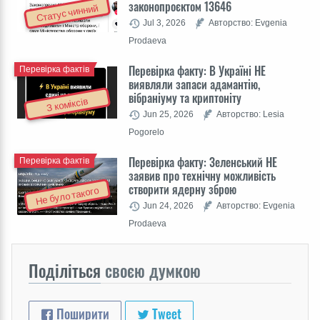
законопроєктом 13646
Статус чинний
Jul 3, 2026
Авторство: Evgenia
Prodaeva
Перевірка факту: В Україні НЕ
Перевірка фактів
виявляли запаси адамантію,
вібраніуму та криптоніту
З коміксів
Jun 25, 2026
Авторство: Lesia
Pogorelo
Перевірка факту: Зеленський НЕ
Перевірка фактів
заявив про технічну можливість
створити ядерну зброю
Не було такого
Jun 24, 2026
Авторство: Evgenia
Prodaeva
Поділіться
своєю думкою
Поширити
Tweet