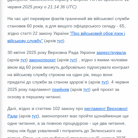
червня 2025 року о 21:14:36 UTC)
На час цієї перевірки фактів граничний вік військової служби
становив 60 років, а для вищого офіцерського складу - 65,
згідно статті 22 закону України
"Про військовий обов`язок і
військову службу"
(архів
тут
).
30 квітня 2025 року Верховна Рада України
зареєструвала
(архів
тут
)
законопроєкт
(архів
тут
) , згідно з якими чоловіки
віком від 60 років зможуть добровільно підписувати контракт
на військову службу строком на один рік, якщо вони
придатні до служби за станом здоров`я (архів
тут
). 4 червня
2025 року парламент
прийняв
(архів
тут
) цей проєкт за
основу в першому читанні.
Далі, згідно зі статтею 102 закону про
регламент Верховної
Ради
(архів
тут
), законопроєкт має пройти щонайменше ще
одне читання, а за повною процедурою - ще два читання,
перш ніж буде ухвалений і потрапить до Зеленського на