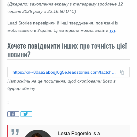
(Джерело: захоплення екрану з телеграму зроблене 12
червня 2025 року о 22:16:50 UTC)
Lead Stories перевірили й інші твердження, пов'язані із
мобілізацією в Україні. Ці матеріали можна знайти
тут
.
Хочете повідомити
інших про точність цієї
новини?
https://xn--80aa2aboqjl0g5e.leadstories.com/factcheck/2025/06/перевірка-факту-зеленський-не-підписував-закон-про-мобілізацію-пенсіонерів.html
Натисніть на це посилання, щоб скопіювати його в
буфер обміну
:
Lesia Pogorelo is a