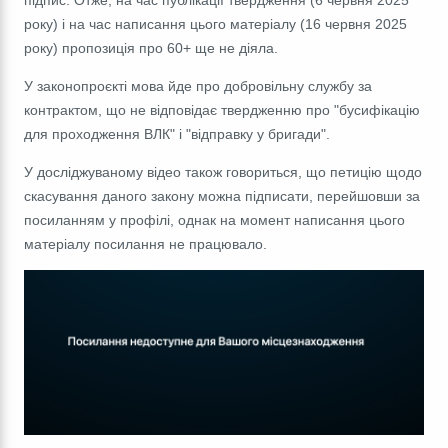
підпис. Отже, на час публікації твердження (6 червня 2025
року) і на час написання цього матеріалу (16 червня 2025
року) пропозиція про 60+ ще не діяла.
У законопроєкті мова йде про добровільну службу за
контрактом, що не відповідає твердженню про "бусифікацію
для проходження ВЛК" і "відправку у бригади".
У досліджуваному відео також говориться, що петицію щодо
скасування даного закону можна підписати, перейшовши за
посиланням у профілі, однак на момент написання цього
матеріалу посилання не працювало.