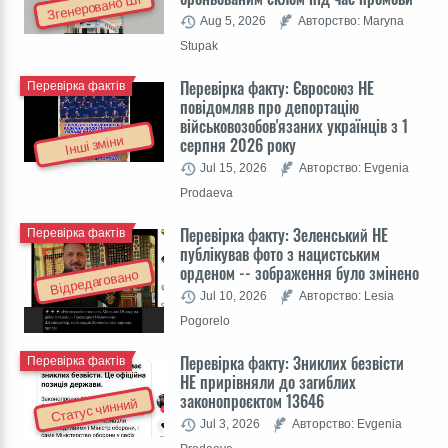
Згенеровано ШІ
Aug 5, 2026
Авторство: Maryna
Stupak
Перевірка факту: Євросоюз НЕ
Перевірка фактів
повідомляв про депортацію
військовозобов'язаних українців з 1
Інші зміни
серпня 2026 року
Jul 15, 2026
Авторство: Evgenia
Prodaeva
Перевірка факту: Зеленський НЕ
Перевірка фактів
публікував фото з нацистським
орденом -- зображення було змінено
Відредаговано
Jul 10, 2026
Авторство: Lesia
Pogorelo
Перевірка факту: Зниклих безвісти
Перевірка фактів
НЕ прирівняли до загиблих
законопроєктом 13646
Статус чинний
Jul 3, 2026
Авторство: Evgenia