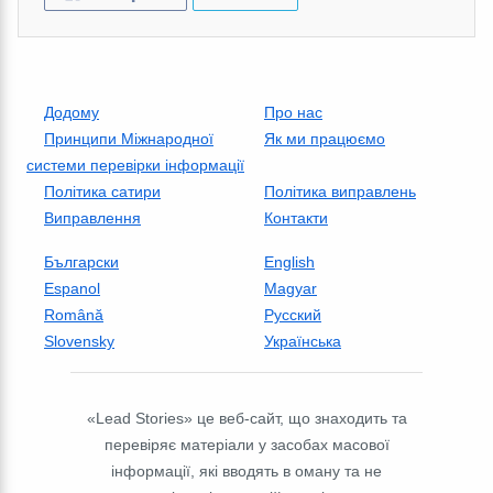
Додому
Про нас
Принципи Міжнародної
Як ми працюємо
системи перевірки інформації
Політика сатири
Політика виправлень
Виправлення
Контакти
Български
English
Espanol
Magyar
Română
Русский
Slovensky
Українська
«Lead Stories» це веб-сайт, що знаходить та
перевіряє матеріали у засобах масової
інформації, які вводять в оману та не