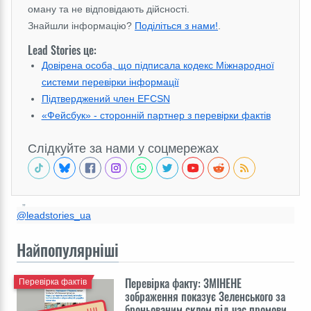
оману та не відповідають дійсності.
Знайшли інформацію?
Поділіться з нами!
.
Lead Stories це:
Довірена особа, що підписала кодекс Міжнародної
системи перевірки інформації
Підтверджений член EFCSN
«Фейсбук» - сторонній партнер з перевірки фактів
Слідкуйте за нами у соцмережах
@leadstories_ua
Найпопулярніші
Перевірка факту: ЗМІНЕНЕ
Перевірка фактів
зображення показує Зеленського за
броньованим склом під час промови