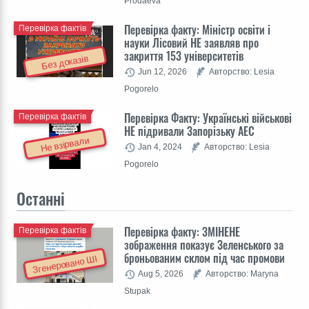
Prodaeva
Перевірка факту: Міністр освіти і
Перевірка фактів
науки Лісовий НЕ заявляв про
закриття 153 університетів
Без доказів
Jun 12, 2026
Авторство: Lesia
Pogorelo
Перевірка Факту: Українські військові
Перевірка фактів
НЕ підривали Запорізьку АЕС
Не взірвали
Jan 4, 2024
Авторство: Lesia
Pogorelo
Останні
Перевірка факту: ЗМІНЕНЕ
Перевірка фактів
зображення показує Зеленського за
броньованим склом під час промови
Згенеровано ШІ
Aug 5, 2026
Авторство: Maryna
Stupak