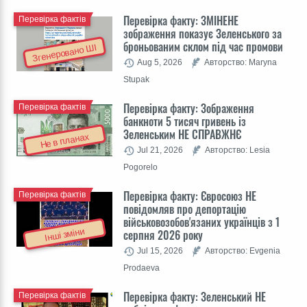
Перевірка факту: ЗМІНЕНЕ
Перевірка фактів
зображення показує Зеленського за
броньованим склом під час промови
Згенеровано ШІ
Aug 5, 2026
Авторство: Maryna
Stupak
Перевірка факту: Зображення
Перевірка фактів
банкноти 5 тисяч гривень із
Зеленським НЕ СПРАВЖНЄ
Не в планах
Jul 21, 2026
Авторство: Lesia
Pogorelo
Перевірка факту: Євросоюз НЕ
Перевірка фактів
повідомляв про депортацію
військовозобов'язаних українців з 1
Інші зміни
серпня 2026 року
Jul 15, 2026
Авторство: Evgenia
Prodaeva
Перевірка факту: Зеленський НЕ
Перевірка фактів