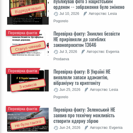
публікував фото з нацистським
орденом -- зображення було змінено
Відредаговано
Jul 10, 2026
Авторство: Lesia
Pogorelo
Перевірка факту: Зниклих безвісти
Перевірка фактів
НЕ прирівняли до загиблих
законопроєктом 13646
Статус чинний
Jul 3, 2026
Авторство: Evgenia
Prodaeva
Перевірка факту: В Україні НЕ
Перевірка фактів
виявляли запаси адамантію,
вібраніуму та криптоніту
З коміксів
Jun 25, 2026
Авторство: Lesia
Pogorelo
Перевірка факту: Зеленський НЕ
Перевірка фактів
заявив про технічну можливість
створити ядерну зброю
Не було такого
Jun 24, 2026
Авторство: Evgenia