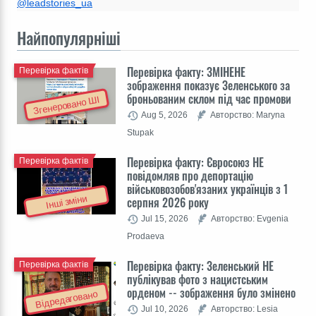
@leadstories_ua
Найпопулярніші
Перевірка факту: ЗМІНЕНЕ
Перевірка фактів
зображення показує Зеленського за
броньованим склом під час промови
Згенеровано ШІ
Aug 5, 2026
Авторство: Maryna
Stupak
Перевірка факту: Євросоюз НЕ
Перевірка фактів
повідомляв про депортацію
військовозобов'язаних українців з 1
Інші зміни
серпня 2026 року
Jul 15, 2026
Авторство: Evgenia
Prodaeva
Перевірка факту: Зеленський НЕ
Перевірка фактів
публікував фото з нацистським
орденом -- зображення було змінено
Відредаговано
Jul 10, 2026
Авторство: Lesia