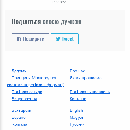
Prodaeva
Поділіться
своєю думкою
Поширити
Tweet
Додому
Про нас
Принципи Міжнародної
Як ми працюємо
системи перевірки інформації
Політика сатири
Політика виправлень
Виправлення
Контакти
Български
English
Espanol
Magyar
Română
Русский