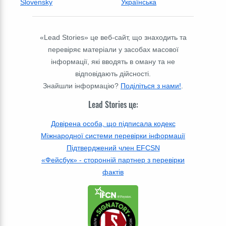
Slovensky
Українська
«Lead Stories» це веб-сайт, що знаходить та
перевіряє матеріали у засобах масової
інформації, які вводять в оману та не
відповідають дійсності.
Знайшли інформацію?
Поділіться з нами!
.
Lead Stories це:
Довірена особа, що підписала кодекс
Міжнародної системи перевірки інформації
Підтверджений член EFCSN
«Фейсбук» - сторонній партнер з перевірки
фактів