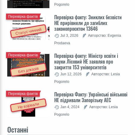
Pogorelo
Перевірка факту: Зниклих безвісти
Перевірка фактів
НЕ прирівняли до загиблих
законопроєктом 13646
Статус чинний
Jul 3, 2026
Авторство: Evgenia
Prodaeva
Перевірка факту: Міністр освіти і
Перевірка фактів
науки Лісовий НЕ заявляв про
закриття 153 університетів
Без доказів
Jun 12, 2026
Авторство: Lesia
Pogorelo
Перевірка Факту: Українські військові
Перевірка фактів
НЕ підривали Запорізьку АЕС
Не взірвали
Jan 4, 2024
Авторство: Lesia
Pogorelo
Останні