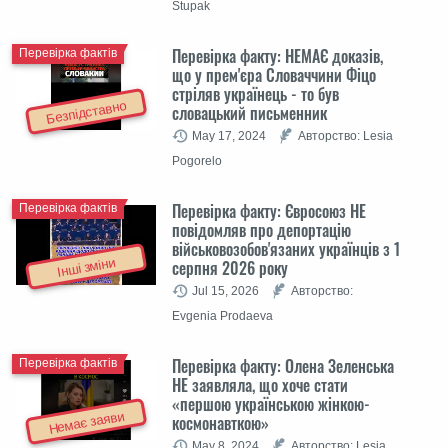
Stupak
Перевірка факту: НЕМАЄ доказів,
Перевірка фактів
що у прем'єра Словаччини Фіцо
стріляв українець - то був
Безпідставно
словацький письменник
May 17, 2024
Авторство: Lesia
Pogorelo
Перевірка факту: Євросоюз НЕ
Перевірка фактів
повідомляв про депортацію
військовозобов'язаних українців з 1
Інші зміни
серпня 2026 року
Jul 15, 2026
Авторство:
Evgenia Prodaeva
Перевірка факту: Олена Зеленська
Перевірка фактів
НЕ заявляла, що хоче стати
«першою українською жінкою-
Немає заяви
космонавткою»
May 8, 2024
Авторство: Lesia