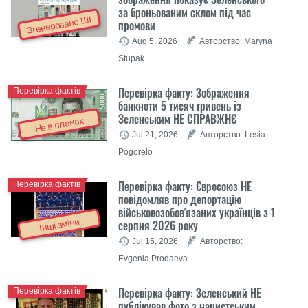
за броньованим склом під час
Згенеровано ШІ
промови
Aug 5, 2026
Авторство: Maryna
Stupak
Перевірка факту: Зображення
Перевірка фактів
банкноти 5 тисяч гривень із
Зеленським НЕ СПРАВЖНЄ
Не в планах
Jul 21, 2026
Авторство: Lesia
Pogorelo
Перевірка факту: Євросоюз НЕ
Перевірка фактів
повідомляв про депортацію
військовозобов'язаних українців з 1
Інші зміни
серпня 2026 року
Jul 15, 2026
Авторство:
Evgenia Prodaeva
Перевірка факту: Зеленський НЕ
Перевірка фактів
публікував фото з нацистським