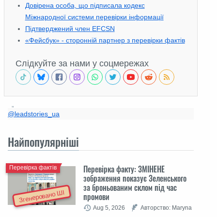
Довірена особа, що підписала кодекс
Міжнародної системи перевірки інформації
Підтверджений член EFCSN
«Фейсбук» - сторонній партнер з перевірки фактів
Слідкуйте за нами у соцмережах
@leadstories_ua
Найпопулярніші
Перевірка факту: ЗМІНЕНЕ
Перевірка фактів
зображення показує Зеленського
за броньованим склом під час
Згенеровано ШІ
промови
Aug 5, 2026
Авторство: Maryna