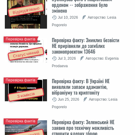
орденом -- зображення було
Відредаговано
змінено
Jul 10, 2026
Авторство: Lesia
Pogorelo
Перевірка факту: Зниклих безвісти
Перевірка фактів
НЕ прирівняли до загиблих
законопроєктом 13646
Статус чинний
Jul 3, 2026
Авторство: Evgenia
Prodaeva
Перевірка факту: В Україні НЕ
Перевірка фактів
виявляли запаси адамантію,
вібраніуму та криптоніту
З коміксів
Jun 25, 2026
Авторство: Lesia
Pogorelo
Перевірка факту: Зеленський НЕ
Перевірка фактів
заявив про технічну можливість
створити ядерну зброю