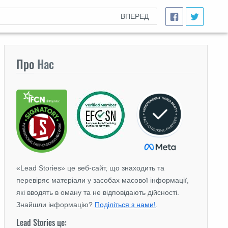
ВПЕРЕД
Про
Нас
«Lead Stories» це веб-сайт, що знаходить та
перевіряє матеріали у засобах масової інформації,
які вводять в оману та не відповідають дійсності.
Знайшли інформацію?
Поділіться з нами!
.
Lead Stories це: