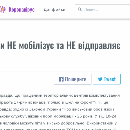
Коронавірус
Дипфейки
и НЕ мобілізує та НЕ відправляє
Поширити
Tweet
правда, що працівники територіальних центрів комплектування
ирають 17-річних юнаків "прямо зі шкіл на фронт"?
Ні, це
равда: згідно із Законом України "Про військовий обов`язок і
ькову службу", віковий поріг мобілізації - 25 років. У віці 18-24
ів чоловіки можуть піти у військо добровільно. Використаний у
ео з твердженням уривок програми ТСН не містив інформації