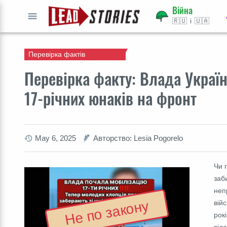
Війна
🇷🇺 і 🇺🇦
ВПЕРЕД
Перевірка фактів
Перевірка факту: Влада Україн
17-річних юнаків на фронт
May 6, 2025
Авторство: Lesia Pogorelo
Чи 
заб
неп
Не по закону
війс
рок
від