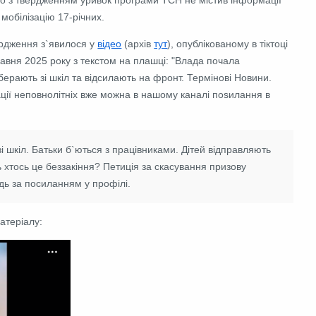
 мобілізацію 17-річних.
рдження з`явилося у
відео
(архів
тут
), опублікованому в тіктоці
равня 2025 року з текстом на плашці: "Влада почала
берають зі шкіл та відсилають на фронт. Термінові Новини.
ції неповнолітніх вже можна в нашому каналі поsилання в
 шкіл. Батьки б`ються з працівниками. Дітей відправляють
ь хтось це беззакіння? Петиція за скасування призову
дь за посиланням у профілі.
атеріалу: