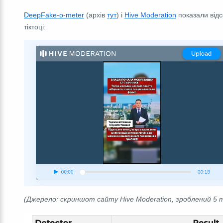
DeepFake-o-meter
(архів
тут
) i
Hive Moderation
показали відс
тіктоці:
(Джерело: скриншот сайту Hive Moderation, зроблений 5 т