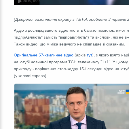
(Джерело: захоплення екрану з TikTok зроблене 3 травня 2
Аудіо з досліджуваного відео містить багато помилок, як-от 
"відпрАвляють" замість "відправлЯють") та вислови, які не вж
Також видно, що міміка ведучого не співпадає зі сказаним.
Оригінальне 57-хвилинне відео
(архів
тут
), з якого взято нар
на ютубі новинної програми ТСН телеканалу "1+1". У цьому 
прикладу - порівняння стоп-кадру 15-ї секунди відео на ютубі 
(у колажі справа):