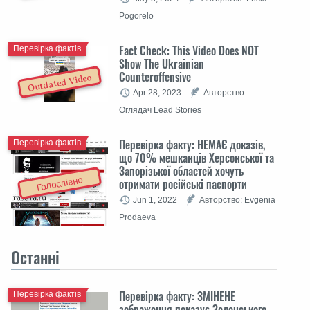
Pogorelo
Fact Check: This Video Does NOT
Перевірка фактів
Show The Ukrainian
Counteroffensive
Outdated Video
Apr 28, 2023
Авторство:
Оглядач Lead Stories
Перевірка факту: НЕМАЄ доказів,
Перевірка фактів
що 70% мешканців Херсонської та
Запорізької областей хочуть
Голослівно
отримати російські паспорти
Jun 1, 2022
Авторство: Evgenia
Prodaeva
Останні
Перевірка факту: ЗМІНЕНЕ
Перевірка фактів
зображення показує Зеленського