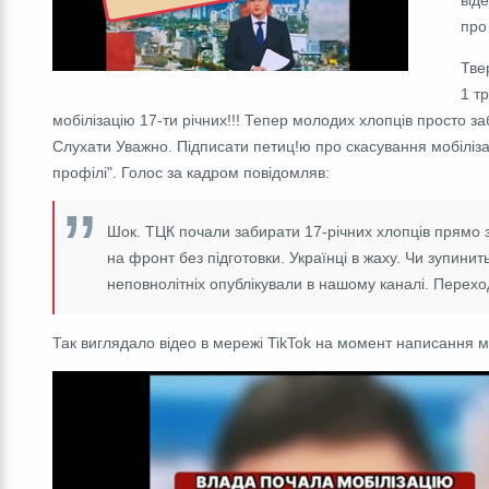
про
Тве
1 т
мобілізацію 17-ти річних!!! Тепер молодих хлопців просто за
Слухати Уважно. Підписати петиц!ю про скасування мобіліза
профілі". Голос за кадром повідомляв:
Шок. ТЦК почали забирати 17-річних хлопців прямо зі
на фронт без підготовки. Українці в жаху. Чи зупинит
неповнолітніх опублікували в нашому каналі. Перехо
Так виглядало відео в мережі TikTok на момент написання м