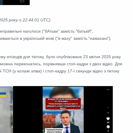
025 року о 22:44:01 UTC)
неправильні наголоси ("бАтьки" замість "батькИ",
иваються в українській мові ("в жаху" замість "нажахані").
ізку епізодів для тіктоку, було опубліковане 23 квітня 2025 року
можна переконатись, порівнявши стоп-кадри з двох відео. Для
ТСН (у колажі зліва) і стоп-кадру 17-ї секунди відео з тіктоку