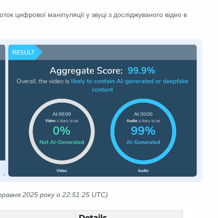
оток цифрової маніпуляції у звуці з досліджуваного відео в
равня 2025 року о 22:51:25 UTC)