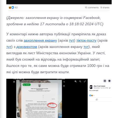
(Джерело: захоплення екрану із соцмережі Facebook,
зроблене в неділю 17 листопада о 18:18:02 2024 UTC)
У коментарі нижче авторка публікації прикріпила як доказ
своїх слів
захоплення екрану
(арxiв
тут
)
тікток-посту
(арxiв
тут
) з
документом
(архів захоплення екрану
тут
), який
виглядав як лист Міністерства економіки України.
У листі,
який був схожий на відповідь на інформаційний запит,
йшлося про те, як саме можна буде отримати 1000 грн і на
які цілі можна буде витратити кошти.