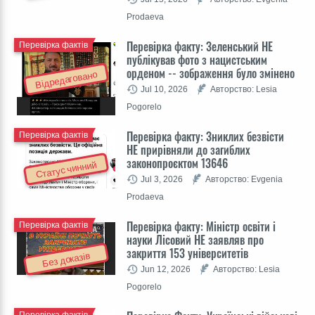
Prodaeva
Перевірка факту: Зеленський НЕ
Перевірка фактів
публікував фото з нацистським
орденом -- зображення було змінено
Відредаговано
Jul 10, 2026
Авторство: Lesia
Pogorelo
Перевірка факту: Зниклих безвісти
Перевірка фактів
НЕ прирівняли до загиблих
законопроєктом 13646
Статус чинний
Jul 3, 2026
Авторство: Evgenia
Prodaeva
Перевірка факту: Міністр освіти і
Перевірка фактів
науки Лісовий НЕ заявляв про
закриття 153 університетів
Без доказів
Jun 12, 2026
Авторство: Lesia
Pogorelo
Перевірка фактів