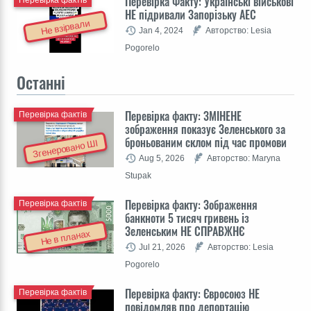
Перевірка Факту: Українські військові
НЕ підривали Запорізьку АЕС
Не взірвали
Jan 4, 2024
Авторство: Lesia
Pogorelo
Останні
Перевірка факту: ЗМІНЕНЕ
Перевірка фактів
зображення показує Зеленського за
броньованим склом під час промови
Згенеровано ШІ
Aug 5, 2026
Авторство: Maryna
Stupak
Перевірка факту: Зображення
Перевірка фактів
банкноти 5 тисяч гривень із
Зеленським НЕ СПРАВЖНЄ
Не в планах
Jul 21, 2026
Авторство: Lesia
Pogorelo
Перевірка факту: Євросоюз НЕ
Перевірка фактів
повідомляв про депортацію