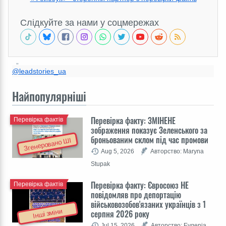
Слідкуйте за нами у соцмережах
@leadstories_ua
Найпопулярніші
Перевірка факту: ЗМІНЕНЕ
Перевірка фактів
зображення показує Зеленського за
броньованим склом під час промови
Згенеровано ШІ
Aug 5, 2026
Авторство: Maryna
Stupak
Перевірка факту: Євросоюз НЕ
Перевірка фактів
повідомляв про депортацію
військовозобов'язаних українців з 1
Інші зміни
серпня 2026 року
Jul 15, 2026
Авторство: Evgenia