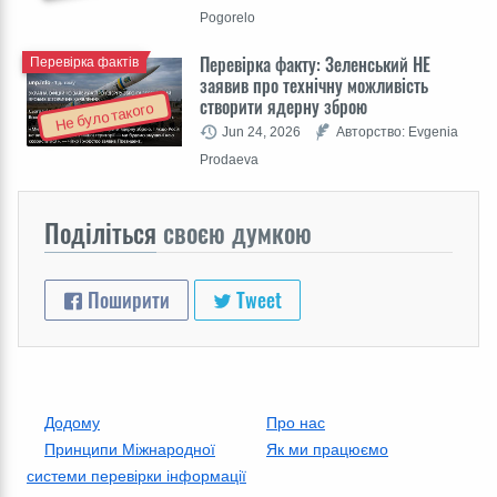
Pogorelo
Перевірка факту: Зеленський НЕ
Перевірка фактів
заявив про технічну можливість
створити ядерну зброю
Не було такого
Jun 24, 2026
Авторство: Evgenia
Prodaeva
Поділіться
своєю думкою
Поширити
Tweet
Додому
Про нас
Принципи Міжнародної
Як ми працюємо
системи перевірки інформації