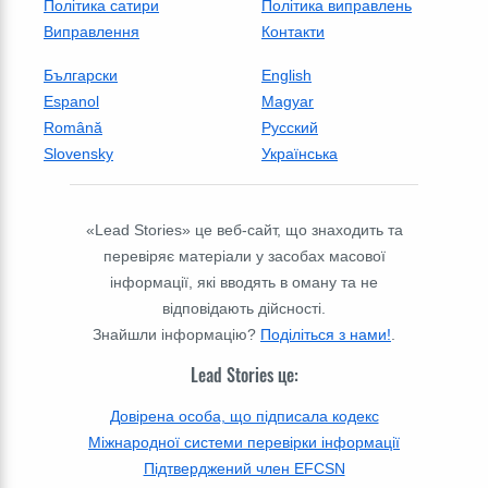
Політика сатири
Політика виправлень
Виправлення
Контакти
Български
English
Espanol
Magyar
Română
Русский
Slovensky
Українська
«Lead Stories» це веб-сайт, що знаходить та
перевіряє матеріали у засобах масової
інформації, які вводять в оману та не
відповідають дійсності.
Знайшли інформацію?
Поділіться з нами!
.
Lead Stories це:
Довірена особа, що підписала кодекс
Міжнародної системи перевірки інформації
Підтверджений член EFCSN