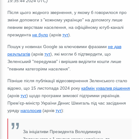
19:35:44 2024 UTC)
Після цього жодного звернення, у якому б говорилося про
зміни допомоги з "кожному українцю" на допомогу лише
певним верствам населення, на офіційному ютуб-каналі
президента
не було
(архів
тут
).
Пошук у новинах Google за ключовими фразами
не дав
результатів
(архів
тут
), які могли б підтвердити, що
Зеленський "передумав" і вирішив виділити кошти лише
"певним категоріям населеня".
Пізніше після публікації відеозвернення Зеленського стало
відомо, що 15 листопада 2024 року
кабмін ухвалив рішення
(архів
тут
) щодо програми зимової підтримки українців.
П
рем'єр-міністр України Денис Шмигаль під час засідання
уряду
наголосив
(архів
тут
):
За ініціативи Президента Володимира