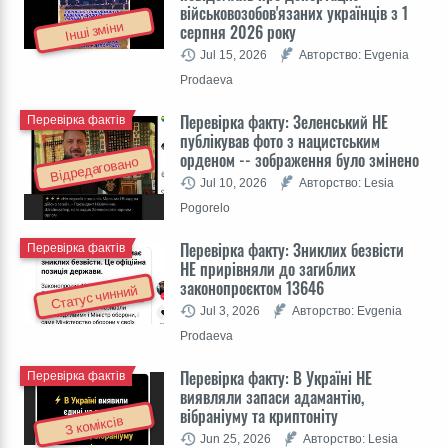
військовозобов'язаних українців з 1
Інші зміни
серпня 2026 року
Jul 15, 2026
Авторство: Evgenia
Prodaeva
Перевірка факту: Зеленський НЕ
Перевірка фактів
публікував фото з нацистським
орденом -- зображення було змінено
Відредаговано
Jul 10, 2026
Авторство: Lesia
Pogorelo
Перевірка факту: Зниклих безвісти
Перевірка фактів
НЕ прирівняли до загиблих
законопроєктом 13646
Статус чинний
Jul 3, 2026
Авторство: Evgenia
Prodaeva
Перевірка факту: В Україні НЕ
Перевірка фактів
виявляли запаси адамантію,
вібраніуму та криптоніту
З коміксів
Jun 25, 2026
Авторство: Lesia