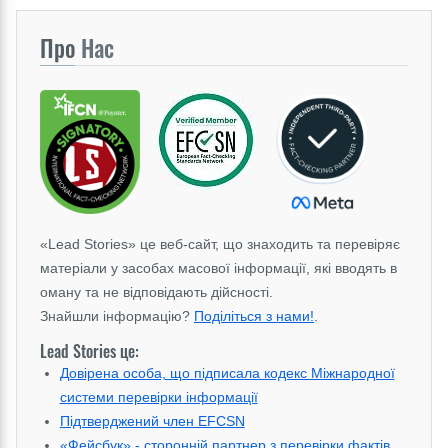
Про
Нас
«Lead Stories» це веб-сайт, що знаходить та перевіряє
матеріали у засобах масової інформації, які вводять в
оману та не відповідають дійсності.
Знайшли інформацію?
Поділіться з нами!
.
Lead Stories це:
Довірена особа, що підписала кодекс Міжнародної
системи перевірки інформації
Підтверджений член EFCSN
«Фейсбук» - сторонній партнер з перевірки фактів