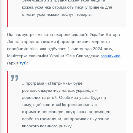
Зеленського з 1 грудня кожен українець та
кожна українка отримають тисячу гривень для
оплати українських послуг і товарів.
Під час зустрічі міністра охорони здоров'я України Віктора
Ляшка з представниками фармацевтичних мереж та
виробників ліків, яка відбулася 1 листопада 2024 року,
Міністерка економіки України Юлія Свириденко
зазначила
(архів
тут
):
...програма «єПідтримка» буде
розповсюджуватись на всіх українців --
дорослих та дітей. Особлива увага буде на
тому, щоб кошти «єПідтримки» змогли
отримати пенсіонери, внутрішньо переміщені
особи та громадяни, які проживають у зонах
високого воєнного ризику.