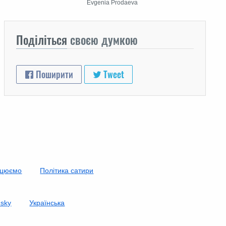
Evgenia Prodaeva
Поділіться
своєю думкою
Поширити
Tweet
ацюємо
Політика сатири
nsky
Українська