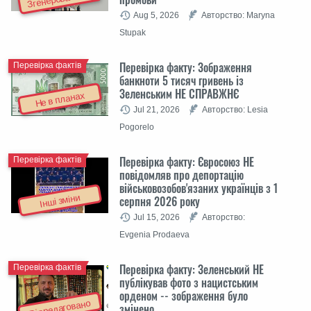
Aug 5, 2026
Авторство: Maryna
Stupak
Перевірка факту: Зображення
Перевірка фактів
банкноти 5 тисяч гривень із
Зеленським НЕ СПРАВЖНЄ
Не в планах
Jul 21, 2026
Авторство: Lesia
Pogorelo
Перевірка факту: Євросоюз НЕ
Перевірка фактів
повідомляв про депортацію
військовозобов'язаних українців з 1
Інші зміни
серпня 2026 року
Jul 15, 2026
Авторство:
Evgenia Prodaeva
Перевірка факту: Зеленський НЕ
Перевірка фактів
публікував фото з нацистським
орденом -- зображення було
Відредаговано
змінено