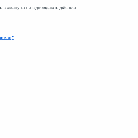
ь в оману та не відповідають дійсності.
ормації