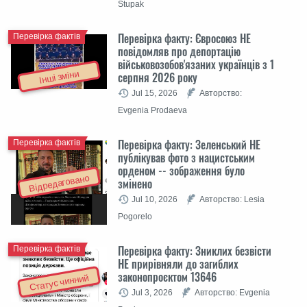
Stupak
Перевірка факту: Євросоюз НЕ
Перевірка фактів
повідомляв про депортацію
військовозобов'язаних українців з 1
Інші зміни
серпня 2026 року
Jul 15, 2026
Авторство:
Evgenia Prodaeva
Перевірка факту: Зеленський НЕ
Перевірка фактів
публікував фото з нацистським
орденом -- зображення було
Відредаговано
змінено
Jul 10, 2026
Авторство: Lesia
Pogorelo
Перевірка факту: Зниклих безвісти
Перевірка фактів
НЕ прирівняли до загиблих
законопроєктом 13646
Статус чинний
Jul 3, 2026
Авторство: Evgenia