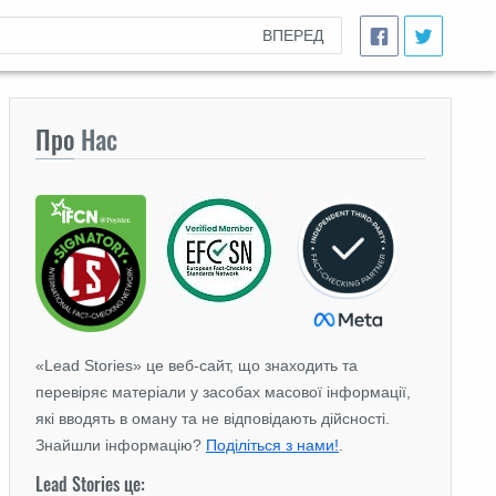
ВПЕРЕД
Про
Нас
«Lead Stories» це веб-сайт, що знаходить та
перевіряє матеріали у засобах масової інформації,
які вводять в оману та не відповідають дійсності.
Знайшли інформацію?
Поділіться з нами!
.
Lead Stories це: