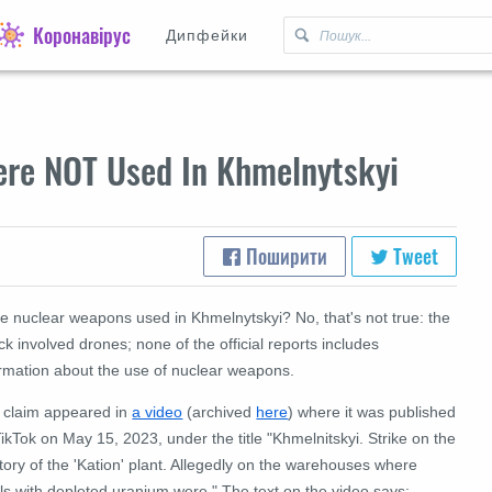
Коронавірус
Дипфейки
ere NOT Used In Khmelnytskyi
Поширити
Tweet
e nuclear weapons used in Khmelnytskyi? No, that's not true: the
ck involved drones; none of the official reports includes
ormation about the use of nuclear weapons.
 claim appeared in
a video
(archived
here
) where it was published
ikTok on May 15, 2023, under the title "Khmelnitskyi. Strike on the
itory of the 'Kation' plant. Allegedly on the warehouses where
ls with depleted uranium were." The text on the video says: