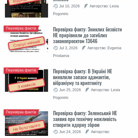
Jul 10, 2026
Авторство: Lesia
Pogorelo
Перевірка факту: Зниклих безвісти
Перевірка фактів
НЕ прирівняли до загиблих
законопроєктом 13646
Статус чинний
Jul 3, 2026
Авторство: Evgenia
Prodaeva
Перевірка факту: В Україні НЕ
Перевірка фактів
виявляли запаси адамантію,
вібраніуму та криптоніту
З коміксів
Jun 25, 2026
Авторство: Lesia
Pogorelo
Перевірка факту: Зеленський НЕ
Перевірка фактів
заявив про технічну можливість
створити ядерну зброю
Не було такого
Jun 24, 2026
Авторство: