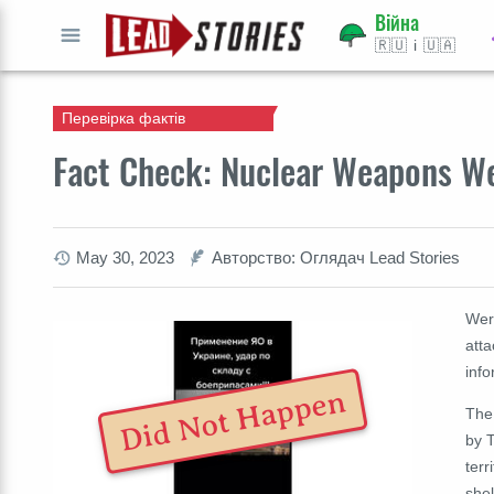
Війна
🇷🇺 і 🇺🇦
ВПЕРЕД
Перевірка фактів
Fact Check: Nuclear Weapons W
May 30, 2023
Авторство: Оглядач Lead Stories
Wer
atta
inf
Did Not Happen
The
by T
terr
shel