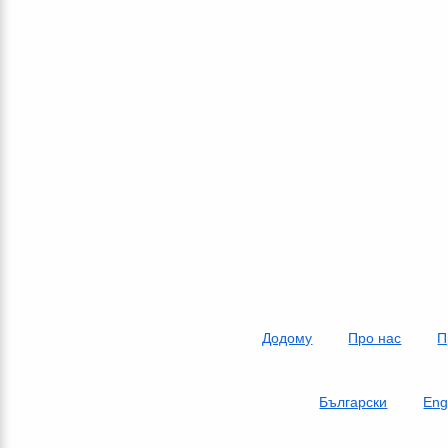
Додому
Про нас
П
Български
Eng