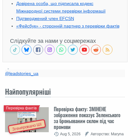
Довірена особа, що підписала кодекс
Міжнародної системи перевірки інформації
Підтверджений член EFCSN
«Фейсбук» - сторонній партнер з перевірки фактів
Слідкуйте за нами у соцмережах
@leadstories_ua
Найпопулярніші
Перевірка факту: ЗМІНЕНЕ
Перевірка фактів
зображення показує Зеленського
за броньованим склом під час
Згенеровано ШІ
промови
Aug 5, 2026
Авторство: Maryna