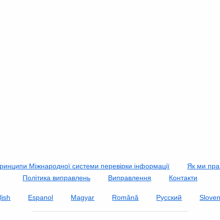
ринципи Міжнародної системи перевірки інформації
Як ми пр
Політика виправлень
Виправлення
Контакти
lish
Espanol
Magyar
Română
Русский
Slove