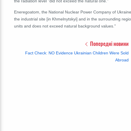
the radiation level "did not exceed the natural one."
Eneregoatom, the National Nuclear Power Company of Ukraine, s
the industrial site [in Khmelnytskyi] and in the surrounding reg
units and does not exceed natural background values."
Попередні новини
Fact Check: NO Evidence Ukrainian Children Were Sold
Abroad