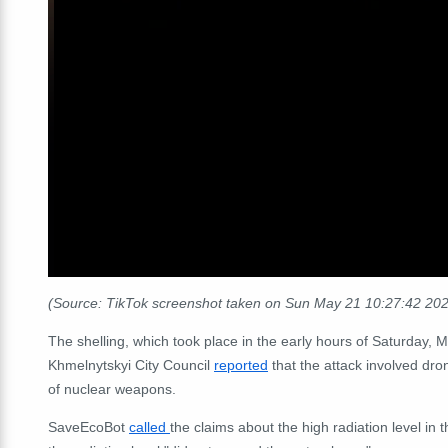
(Source: TikTok screenshot taken on Sun May 21 10:27:42 20
The shelling, which took place in the early hours of Saturday, M
Khmelnytskyi City Council
reported
that the
attack involved dron
of nuclear weapons.
SaveEcoBot
called
the claims about the high radiation level in 