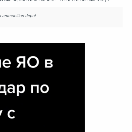
an ammunition depot.
: