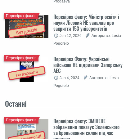
Prodaeva
Перевірка факту: Міністр освіти і
Перевірка фактів
науки Лісовий НЕ заявляв про
закриття 153 університетів
Без доказів
Jun 12, 2026
Авторство: Lesia
Pogorelo
Перевірка Факту: Українські
Перевірка фактів
військові НЕ підривали Запорізьку
АЕС
Не взірвали
Jan 4, 2024
Авторство: Lesia
Pogorelo
Останні
Перевірка факту: ЗМІНЕНЕ
Перевірка фактів
зображення показує Зеленського
за броньованим склом під час
Згенеровано ШІ
промови