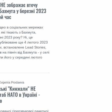
 НЕ зображає втечу
 Бахмута у березні 2023
ой час
ідео в соціальних мережах
 які тікають з Бахмута,
ні 2023 року? Ні, це
публіковане ще 4 лютого 2023
и, встановлене Lead Stories,
 на північ від Бахмута - у селі
ли його у середині лютого
Evgenia Prodaeva
ські "Кинжали" НЕ
аб НАТО в Україні -
о
ованої гіперзвукової ракетної