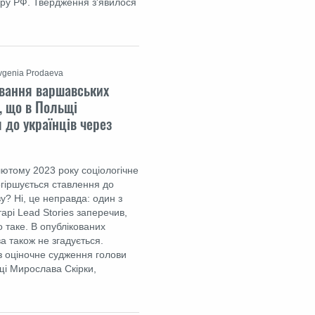
ору РФ. Твердження з'явилося
vgenia Prodaeva
ування варшавських
, що в Польщі
 до українців через
лютому 2023 року соціологічне
гіршується ставлення до
ву? Ні, це неправда: один з
арі Lead Stories заперечив,
 таке. В опублікованих
а також не згадується.
з оціночне судження голови
щі Мирослава Скірки,