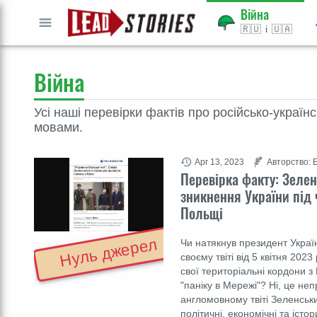
Війна
🇷🇺 і 🇺🇦
ВПЕРЕД
GO
Війна
Усі наші перевірки фактів про російсько-україн
мовами.
Apr 13, 2023
Авторство: 
Перевірка факту: Зелен
зникнення України під ч
Польщі
Нуль джерел
Чи натякнув президент Укра
своєму твіті від 5 квітня 202
свої територіальні кордони з
"паніку в Мережі"? Ні, це не
англомовному твіті Зеленськи
політичні, економічні та іст