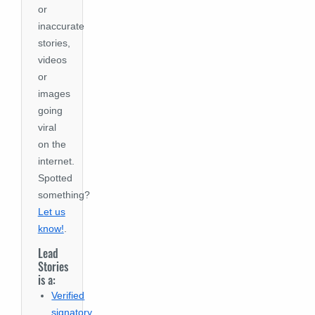
or
inaccurate
stories,
videos
or
images
going
viral
on the
internet.
Spotted
something?
Let us
know!
.
Lead
Stories
is a:
Verified
signatory