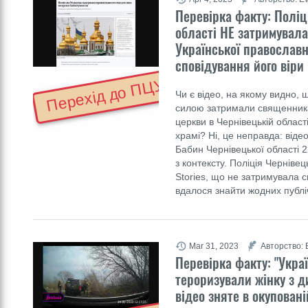
Перевірка факту: Поліц
області НЕ затримувал
Української православн
сповідування його віри
Перехід до ПЦУ
Чи є відео, на якому видно, 
силою затримали священника
церкви в Чернівецькій області
храмі? Ні, це неправда: відео
Бабин Чернівецької області 
з контексту. Поліція Черніве
Stories, що не затримувала 
вдалося знайти жодних публ
Mar 31, 2023
Авторство: 
Перевірка факту: "Укра
тероризували жінку з д
відео зняте в окуповані