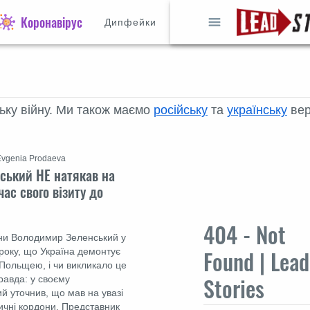
Коронавірус
Дипфейки
ську війну. Ми також маємо
російську
та
українську
вер
Evgenia Prodaeva
ський НЕ натякав на
ас свого візиту до
404 - Not
їни Володимир Зеленський у
Found | Lead
3 року, що Україна демонтує
 Польщею, і чи викликало це
Stories
правда: у своєму
й уточнив, що мав на увазі
оричні кордони. Представник