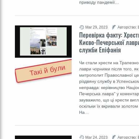
приводу пандемії…
Mar 29, 2023
Авторство: 
Перевірка факту: Хрест
Києво-Печерської лавр
служби Епіфанія
Чи стали хрести на Трапезно
Такі й були
лаври чорними після того, як
митрополит Православної цер
різдвяну службу в Успенськом
неправда: керівництво Націо
Печерська лавра" у коментарі
зауважило, що ці хрести виг
оскільки їх вкривали золотом
На…
Mar 24, 2023
Авторство: 