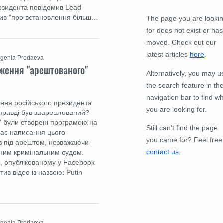
езидента повідомив Lead
рив "про встановлення більш…
The page you are looki
for does not exist or has
moved. Check out our
latest articles
here
.
vgenia Prodaeva
аження "арештованого"
Alternatively, you may u
the search feature in th
navigation bar to find w
ення російського президента
you are looking for.
справді був заарештований?
ї" були створені програмою на
Still can't find the page
 час написання цього
you came for? Feel free
в під арештом, незважаючи
contact us
.
ним кримінальним судом.
і, опублікованому у Facebook
тив відео із назвою: Putin
vgenia Prodaeva