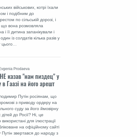
ських військових, котрі їхали
ром і подібним до
естом по сільській дорозі, і
, що вона розмовляла
а і її дитина запанікували і
один із солдатів кілька разів у
ет цього…
Evgenia Prodaeva
 НЕ казав "нам пиздец" у
 в Гаазі на його арешт
олодимир Путін росіянам, що
 промові з приводу ордеру на
ьного суду за його ймовірну
 дітей до Росії? Ні, це
о використані для ілюстрації
бліковане на офіційному сайті
 Путін звертався до народу з