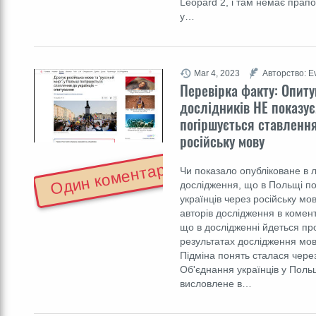
Leopard 2, і там немає прап
у…
Mar 4, 2023
Авторство: E
Перевірка факту: Опит
дослідників НЕ показує
погіршується ставлення
російську мову
Один коментар
Чи показало опубліковане в 
дослідження, що в Польщі по
українців через російську мо
авторів дослідження в комент
що в дослідженні йдеться про
результатах дослідження мов
Підміна понять сталася чере
Об'єднання українців у Поль
висловлене в…