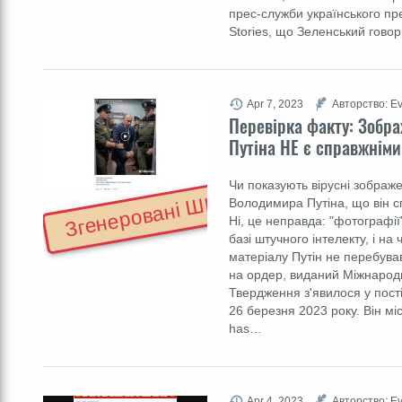
прес-служби українського пр
Stories, що Зеленський гово
Apr 7, 2023
Авторство: E
Перевірка факту: Зобр
Путіна НЕ є справжніми
Чи показують вірусні зображ
Згенеровані ШІ
Володимира Путіна, що він 
Ні, це неправда: "фотографі
базі штучного інтелекту, і на
матеріалу Путін не перебува
на ордер, виданий Міжнарод
Твердження з'явилося у пост
26 березня 2023 року. Він міс
has…
Apr 4, 2023
Авторство: E