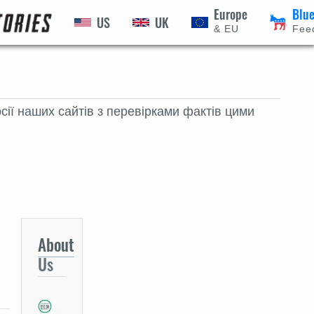
Europe
Blu
US
UK
ВПЕРЕД
& EU
Fee
сії наших сайтів з перевірками фактів цими
About
Us