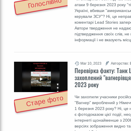
Голослівно
атаки 9 березня 2023 року "
Україні, вбивши "американськ
керували ЗСУ"? Ні, це непра
коментарі Lead Stories запер
Автори твердження не надаю
підтвердження своїх слів, н
інформації і не вказують міс
Mar 10, 2023
Авторство: 
Перевірка факту: Танк 
захоплений "вагнерівця
2023 року
Старе фото
Чи захопили учасники російс
"Вагнер" вироблений у Німечч
1 березня 2023 року? Ні, це 
є фотодоказом цієї події, не
інтернеті щонайменше з 2006
версіях зображення видно та