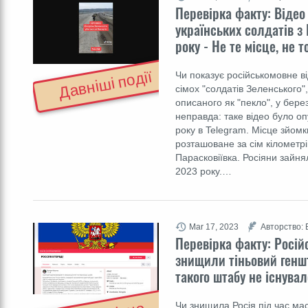
Перевірка факту: Відео
українських солдатів з
року - Не те місце, не т
Давніші події
Чи показує російськомовне в
сімох "солдатів Зеленського",
описаного як "пекло", у берез
неправда: таке відео було о
року в Telegram. Місце зйомк
розташоване за сім кілометрів
Парасковіївка. Росіяни зайня
2023 року.…
Mar 17, 2023
Авторство: 
Перевірка факту: Росій
знищили тіньовий геншт
такого штабу не існувал
Чи знищила Росія під час мас