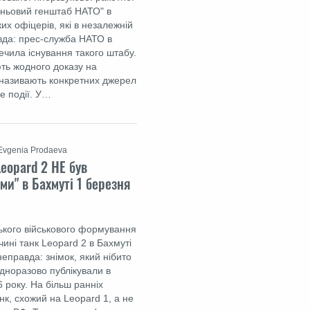
тіньовий генштаб НАТО" в
их офіцерів, які в незалежній
вда: прес-служба НАТО в
ечила існування такого штабу.
ть жодного доказу на
е називають конкретних джерел
це події. У…
Evgenia Prodaeva
Leopard 2 НЕ був
ми" в Бахмуті 1 березня
ького військового формування
ині танк Leopard 2 в Бахмуті
неправда: знімок, який нібито
одноразово публікували в
 року. На більш ранніх
нк, схожий на Leopard 1, а не