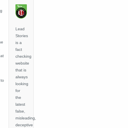
ng
Lead
Stories
se
is a
e
fact
hat
checking
website
that is
always
 to
looking
for
the
latest
false,
misleading,
deceptive