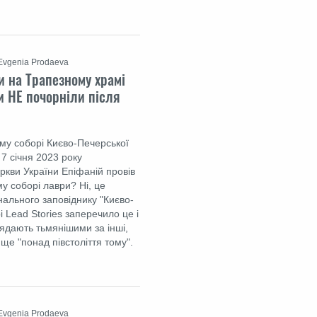
Evgenia Prodaeva
и на Трапезному храмі
и НЕ почорніли після
му соборі Києво-Печерської
 7 січня 2023 року
кви України Епіфаній провів
у соборі лаври? Ні, це
нального заповіднику "Києво-
 Lead Stories заперечило це і
лядають тьмянішими за інші,
 ще "понад півстоліття тому".
Evgenia Prodaeva