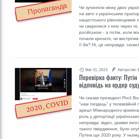
Пропаганда
Чи зупиняли жінку двоє україн
на авто з українським прапо
нацистського рівнокінцевим хр
чи сварилися з нею через те
російською - а потім, коли вон
почали кричати, чи вистрілив 
її бік? Ні, це неправда: сюж
Mar 31, 2023
Авторство: 
Перевірка факту: Путін
відповідь на ордер суду
Чи сказав президент Росії В
2020, COVID
"нам пиздець" у телевізійній
арешт Міжнародного кримінал
роль у депортації українських
неправда: відео, уривки яког
такого твердження, було опу
Путіна ще 2020 року. У ньому