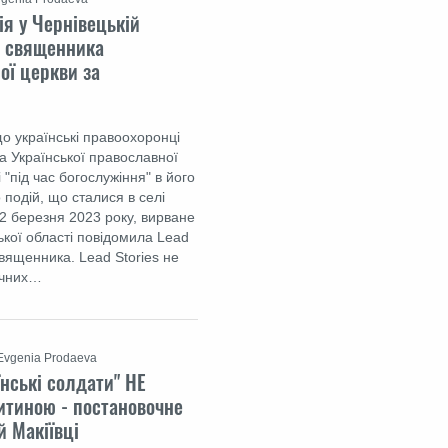
ія у Чернівецькій
а священника
ої церкви за
що українські правоохоронці
 Української православної
 "під час богослужіння" в його
 подій, що сталися в селі
22 березня 2023 року, вирване
цької області повідомила Lead
священника. Lead Stories не
ічних…
Evgenia Prodaeva
їнські солдати" НЕ
итиною - постановочне
й Макіївці