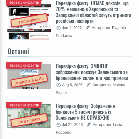
Перевірка факту: НЕМАЄ доказів, що
Перевірка фактів
70% мешканців Херсонської та
Запорізької областей хочуть отримати
Голослівно
російські паспорти
Jun 1, 2022
Авторство: Evgenia
Prodaeva
Останні
Перевірка факту: ЗМІНЕНЕ
Перевірка фактів
зображення показує Зеленського за
броньованим склом під час промови
Згенеровано ШІ
Aug 5, 2026
Авторство: Maryna
Stupak
Перевірка факту: Зображення
Перевірка фактів
банкноти 5 тисяч гривень із
Зеленським НЕ СПРАВЖНЄ
Не в планах
Jul 21, 2026
Авторство: Lesia
Pogorelo