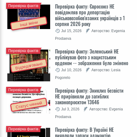
Перевірка факту: Євросоюз НЕ
Перевірка фактів
повідомляв про депортацію
військовозобов'язаних українців з 1
Інші зміни
серпня 2026 року
Jul 15, 2026
Авторство: Evgenia
Prodaeva
Перевірка факту: Зеленський НЕ
Перевірка фактів
публікував фото з нацистським
орденом -- зображення було змінено
Відредаговано
Jul 10, 2026
Авторство: Lesia
Pogorelo
Перевірка факту: Зниклих безвісти
Перевірка фактів
НЕ прирівняли до загиблих
законопроєктом 13646
Статус чинний
Jul 3, 2026
Авторство: Evgenia
Prodaeva
Перевірка факту: В Україні НЕ
Перевірка фактів
виявляли запаси адамантію,