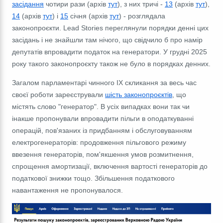
засідання
чотири рази (архів
тут
), з них тричі -
13
(архів
тут
),
14
(архів
тут
) і
15
січня (архів
тут
) - розглядала
законопроєкти. Lead Stories переглянули порядки денні цих
засідань і не знайшли там нічого, що свідчило б про намір
депутатів впровадити податок на генератори. У грудні 2025
року такого законопроєкту також не було в порядках денних.
Загалом парламентарі чинного IX скликання за весь час
своєї роботи зареєстрували
шість законопроєктів
, що
містять слово "генератор". В усіх випадках вони так чи
інакше пропонували впровадити пільги в оподаткуванні
операцій, пов'язаних із придбанням і обслуговуванням
електрогенераторів: продовження пільгового режиму
ввезення генераторів, пом'якшення умов розмитнення,
спрощення амортизації, включення вартості генераторів до
податкової знижки тощо. Збільшення податкового
навантаження не пропонувалося.