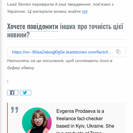
Lead Stories перевірили й інші твердження, пов'язані з
Україною. Ці матеріали можна знайти
тут
.
Хочете повідомити
інших про точність цієї
новини?
https://xn--80aa2aboqjl0g5e.leadstories.com/factcheck/2026/02/перевірка-факту-в-україні-не-вводять-податок-на-генератори.html
Натисніть на це посилання, щоб скопіювати його в
буфер обміну
:
Evgenia Prodaeva is a
freelance fact-checker
based in Kyiv, Ukraine. She