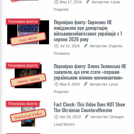
May 17, 2024
Авторство: Lesia
Pogorelo
Перевірка факту: Євросоюз НЕ
Перевірка фактів
повідомляв про депортацію
військовозобов'язаних українців з 1
Інші зміни
серпня 2026 року
Jul 15, 2026
Авторство: Evgenia
Prodaeva
Перевірка факту: Олена Зеленська НЕ
Перевірка фактів
заявляла, що хоче стати «першою
українською жінкою-космонавткою»
Немає заяви
May 8, 2024
Авторство: Lesia
Pogorelo
Fact Check: This Video Does NOT Show
Перевірка фактів
The Ukrainian Counteroffensive
Outdated Video
Apr 28, 2023
Авторство: Оглядач
Lead Stories