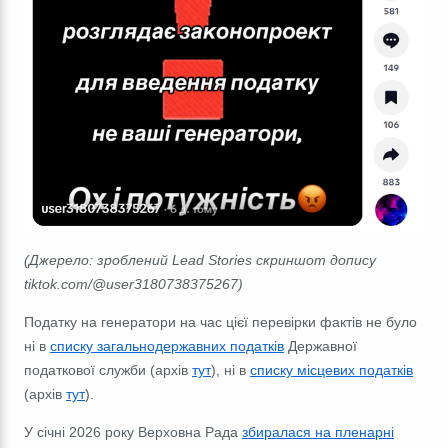
(Джерело: зроблений Lead Stories скриншот допису
tiktok.com/@user3180738375267)
Податку на генератори на час цієї перевірки фактів не було
ні в
списку загальнодержавних податків
Державної
податкової служби (архів
тут
), ні в
списку місцевих податків
(архів
тут
).
У січні 2026 року Верховна Рада
збиралася на пленарні