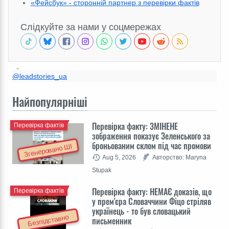
«Фейсбук» - сторонній партнер з перевірки фактів
Слідкуйте за нами у соцмережах
@leadstories_ua
Найпопулярніші
Перевірка факту: ЗМІНЕНЕ
Перевірка фактів
зображення показує Зеленського за
броньованим склом під час промови
Згенеровано ШІ
Aug 5, 2026
Авторство: Maryna
Stupak
Перевірка факту: НЕМАЄ доказів, що
Перевірка фактів
у прем'єра Словаччини Фіцо стріляв
українець - то був словацький
Безпідставно
письменник