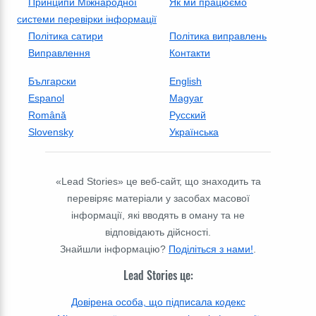
Принципи Міжнародної
Як ми працюємо
системи перевірки інформації
Політика сатири
Політика виправлень
Виправлення
Контакти
Български
English
Espanol
Magyar
Română
Русский
Slovensky
Українська
«Lead Stories» це веб-сайт, що знаходить та
перевіряє матеріали у засобах масової
інформації, які вводять в оману та не
відповідають дійсності.
Знайшли інформацію?
Поділіться з нами!
.
Lead Stories це:
Довірена особа, що підписала кодекс