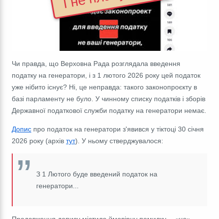
Чи правда, що Верховна Рада розглядала введення
податку на генератори, і з 1 лютого 2026 року цей податок
уже нібито існує? Ні, це неправда: такого законопроєкту в
базі парламенту не було. У чинному списку податків і зборів
Державної податкової служби податку на генератори немає.
Допис
про податок на генератори з'явився у тіктоці 30 січня
2026 року (архів
тут
). У ньому стверджувалося:
З 1 Лютого буде введений податок на
генератори...
Продовження
допису
містило
ймовірну
помилку
-- «
не
»