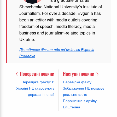
is a graduate of Taras
Shevchenko National University’s Institute of
Journalism. For over a decade, Evgenia has
been an editor with media outlets covering
freedom of speech, media literacy, media
business and journalism-related topics in
Ukraine.
Дізнайтеся більше або зв`яжіться Evgenia
Prodaeva
Попередні новини
Наступні новини
Перевірка факту: В
Перевірка факту:
Україні НЕ скасовують
Зображення НЕ показує
державні пенсії
реальне фото
Порошенка з архіву
Епштейна