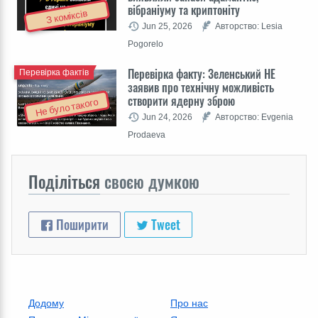
вібраніуму та криптоніту
З коміксів
Jun 25, 2026
Авторство: Lesia
Pogorelo
Перевірка факту: Зеленський НЕ
Перевірка фактів
заявив про технічну можливість
створити ядерну зброю
Не було такого
Jun 24, 2026
Авторство: Evgenia
Prodaeva
Поділіться
своєю думкою
Поширити
Tweet
Додому
Про нас